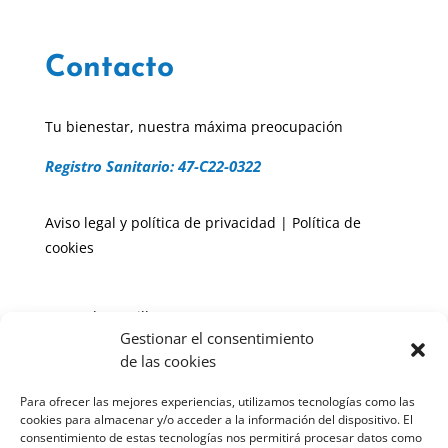
Contacto
Tu bienestar, nuestra máxima preocupación
Registro Sanitario: 47-C22-0322
Aviso legal y política de privacidad
|
Política de
cookies
Paseo de Zorrilla, 134
Gestionar el consentimiento
(junto a El Corte Inglés)
de las cookies
47006 – Valladolid
Para ofrecer las mejores experiencias, utilizamos tecnologías como las
Tlf: 983 51 71 35 / 635 43 85 10
cookies para almacenar y/o acceder a la información del dispositivo. El
Email: clinicafisiolan@gmail.com
consentimiento de estas tecnologías nos permitirá procesar datos como